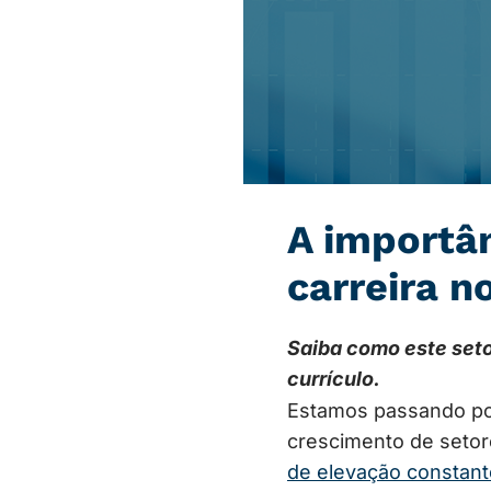
A importân
carreira n
Saiba como este set
currículo.
Estamos passando po
crescimento de seto
de elevação constant