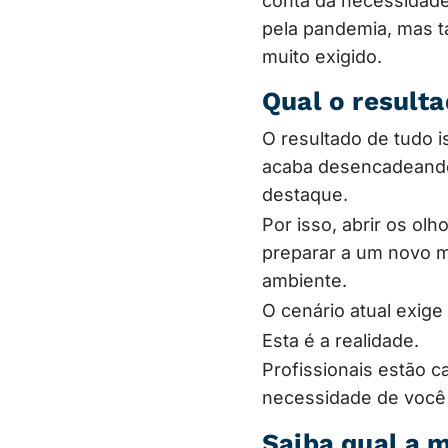
conta da necessidade
pela pandemia, mas 
muito exigido.
Qual o resulta
O resultado de tudo i
acaba desencadeando 
destaque.
Por isso, abrir os olh
preparar a um novo m
ambiente.
O cenário atual exig
Esta é a realidade.
Profissionais estão 
necessidade de voc
Saiba qual a 