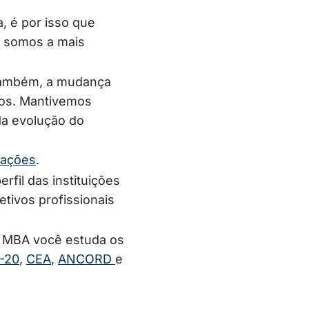
, é por isso que
a somos a mais
 também, a mudança
dos. Mantivemos
da evolução do
cações
.
rfil das instituições
tivos profissionais
 o MBA você estuda os
-20
,
CEA
,
ANCORD
e