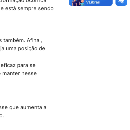
sformação ocorrida
ue está sempre sendo
s também. Afinal,
ja uma posição de
 eficaz para se
e manter nesse
esse que aumenta a
o.