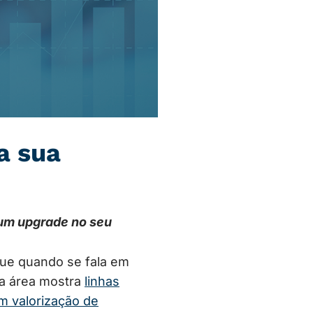
a sua
 um upgrade no seu
ue quando se fala em
a área mostra
linhas
m valorização de