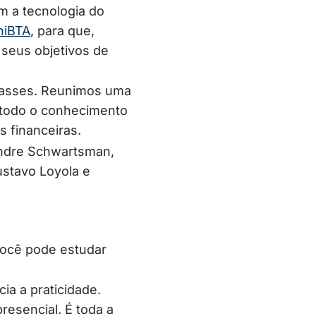
m a tecnologia do
niBTA
, para que,
 seus objetivos de
classes. Reunimos uma
r todo o conhecimento
 financeiras.
andre Schwartsman,
ustavo Loyola e
você pode estudar
ia a praticidade.
esencial. É toda a