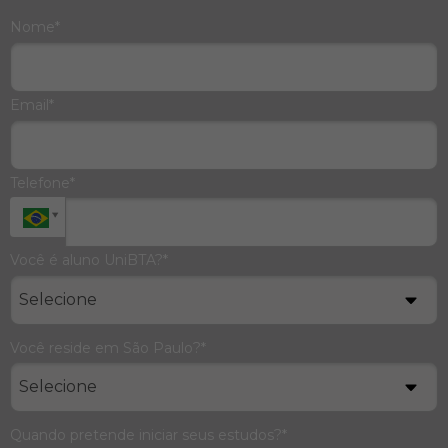
Nome*
Email*
Telefone*
Você é aluno UniBTA?*
Você reside em São Paulo?*
Quando pretende iniciar seus estudos?*