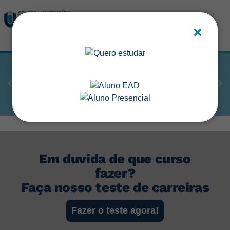
MATRICULE-SE
Em duvida de que curso
fazer?
Faça nosso teste de carreiras
Fazer o teste agora!