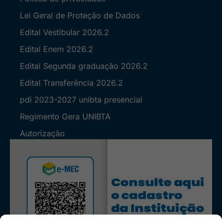
Lei Geral de Proteção de Dados
Edital Vestibular 2026.2
Edital Enem 2026.2
Edital Segunda graduação 2026.2
Edital Transferência 2026.2
pdi 2023-2027 unibta presencial
Regimento Gera UNIBTA
Autorização