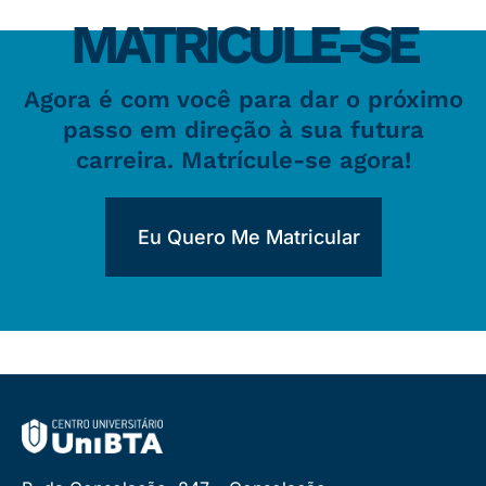
MATRICULE-SE
Agora é com você para dar o próximo
passo em direção à sua futura
carreira. Matrícule-se agora!
Eu Quero Me Matricular