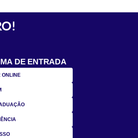
RO!
RMA DE ENTRADA
 ONLINE
M
RADUAÇÃO
ÊNCIA
ESSO