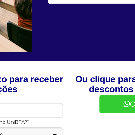
xo para receber
Ou clique par
ções
descontos
C
uno UniBTA?*