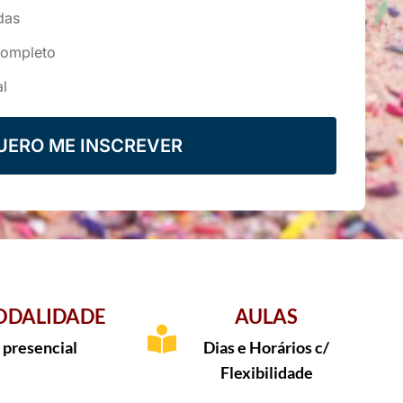
das
completo
al
UERO ME INSCREVER
DALIDADE
AULAS
presencial
Dias e Horários c/
Flexibilidade