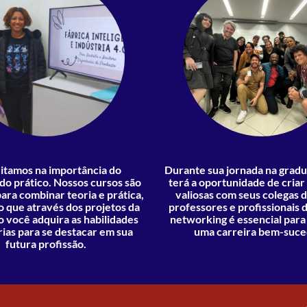
itamos na importância do
Durante sua jornada na grad
do prático. Nossos cursos são
terá a oportunidade de cria
ara combinar teoria e prática,
valiosas com seus colegas d
o que através dos projetos da
professores e profissionais d
ão você adquira as habilidades
networking é essencial para
ias para se destacar em sua
uma carreira bem-suce
futura profissão.