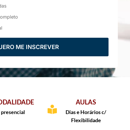
das
completo
al
UERO ME INSCREVER
DALIDADE
AULAS
presencial
Dias e Horários c/
Flexibilidade