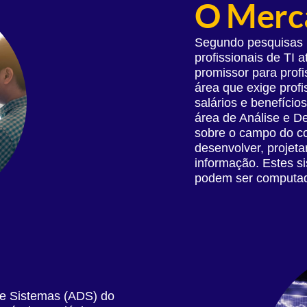
O Merca
Segundo pesquisas r
profissionais de TI
promissor para profi
área que exige profi
salários e benefíci
área de Análise e D
sobre o campo do co
desenvolver, projeta
informação. Estes s
podem ser computad
de Sistemas (ADS) do