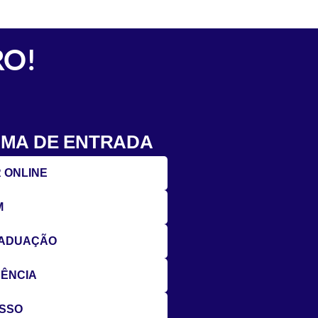
RO!
RMA DE ENTRADA
 ONLINE
M
RADUAÇÃO
ÊNCIA
ESSO