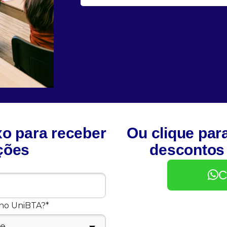
xo para receber
Ou clique par
ções
descontos
C
uno UniBTA?*