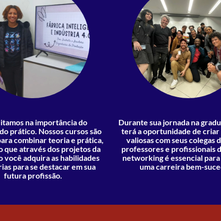
itamos na importância do
Durante sua jornada na grad
do prático. Nossos cursos são
terá a oportunidade de cria
ara combinar teoria e prática,
valiosas com seus colegas d
o que através dos projetos da
professores e profissionais d
ão você adquira as habilidades
networking é essencial para
ias para se destacar em sua
uma carreira bem-suce
futura profissão.